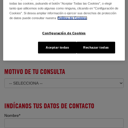
todas las cookies, pulsando el botón “Aceptar Todas las Cookies”, o elegir
Consumidor
tanto que utilicemos solo algunas como ninguna, clicando en “Configuración de
Cookies”. Si desea ampliar información o ejercer sus derechos de protección
de datos puede consultar nuestra
Política de Cookies.
Profesional
TIPO DE CONSULTA
Configuración de Cookies
Incidencia
Aceptar todas
Rechazar todas
Solicitud de información
MOTIVO DE TU CONSULTA
INDÍCANOS TUS DATOS DE CONTACTO
Nombre*