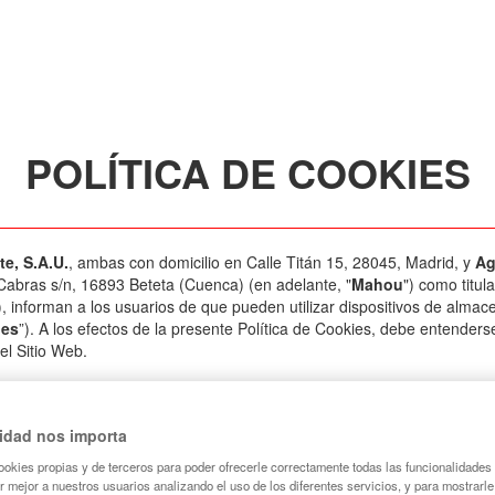
POLÍTICA DE COOKIES
e, S.A.U.
, ambas con domicilio en Calle Titán 15, 28045, Madrid, y
Ag
 Cabras s/n, 16893 Beteta (Cuenca) (en adelante, "
Mahou
") como titul
), informan a los usuarios de que pueden utilizar dispositivos de alma
ies
”). A los efectos de la presente Política de Cookies, debe entender
el Sitio Web.
namiento y recuperación de datos que se descargan en el dispositivo d
cidad nos importa
das páginas web, espacios o aplicaciones, incluyendo el Sitio Web. Su 
ookies propias y de terceros para poder ofrecerle correctamente todas las funcionalidades 
sobre su dispositivo, sus hábitos de navegación o sus preferencias) qu
r mejor a nuestros usuarios analizando el uso de los diferentes servicios, y para mostrarle