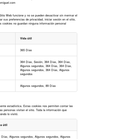
anmiguel.com
l Sitio Web funcione y no se pueden desactivar sin mermar el
sus preferencias de privacidad, iniciar sesión en el sitio,
tas cookies no guardan ninguna información personal
Vida útil
365 Días
364 Días, Sesión, 364 Días, 364 Días,
Algunos segundos, 364 Días, 364 Días,
Algunos segundos, 364 Días, Algunos
segundos
Algunos segundos, 89 Días
ente estadística. Estas cookies nos permiten contar las
 personas visitan el sitio. Toda la información que
ndo lo visitó.
a útil
 Días, Algunos segundos, Algunos segundos, Algunos