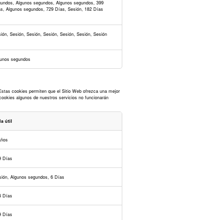
undos, Algunos segundos, Algunos segundos, 399
s, Algunos segundos, 729 Días, Sesión, 182 Días
ión, Sesión, Sesión, Sesión, Sesión, Sesión, Sesión
unos segundos
 Estas cookies permiten que el Sitio Web ofrezca una mejor
cookies algunos de nuestros servicios no funcionarán
a útil
Años
9 Días
ión, Algunos segundos, 6 Días
4 Días
9 Días