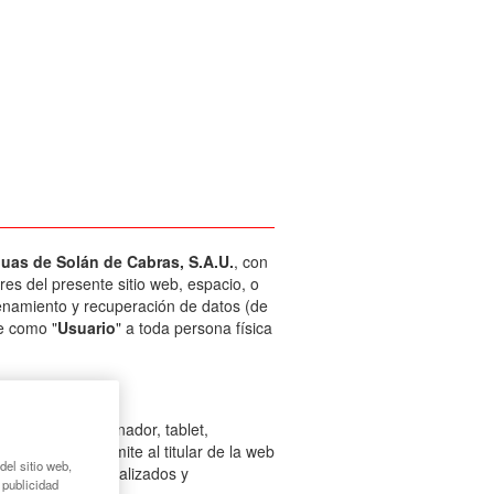
uas de Solán de Cabras, S.A.U.
, con
ares del presente sitio web, espacio, o
cenamiento y recuperación de datos (de
se como "
Usuario
" a toda persona física
el Usuario (ordenador, tablet,
instalación permite al titular de la web
del sitio web,
e podrán ser actualizados y
 publicidad