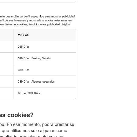
e desarrollar un perfil específico para mostrar publicidad
rfil de sus intereses y mostrarle anuncios relevantes en
permite estas cookies, tendrá menos publicidad dirigida.
Vida útil
365 Días
399 Días, Sesión, Sesión
389 Días
389 Días, Algunos segundos
6 Días, 389 Días
las cookies?
ahou. En ese momento, podrá prestar su
to que utilicemos solo algunas como
ampliar información o ejercer sus