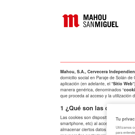
Mahou, S.A., Cervecera Independient
domicilio social en Paraje de Solán de
aplicación (en adelante, el "
Sitio Web
"
manera genérica, denominados “
cook
que proceda al acceso y la utilización d
1 ¿Qué son las cookies?
Las cookies son dispositivos de almace
Tu priva
smartphone, etc) al acceder a determina
Utilizamos c
almacenar ciertos datos (por ejemplo, 
para entende