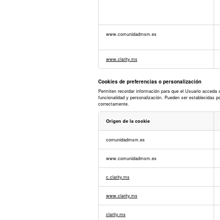
análisis
o
medición
www.comunidadmsm.es
www.clarity.ms
Cookies de preferencias o personalización
Permiten recordar información para que el Usuario acceda a
funcionalidad y personalización. Pueden ser establecidas p
correctamente.
Origen de la cookie
Cookies
comunidadmsm.es
de
preferencias
o
www.comunidadmsm.es
personalización
c.clarity.ms
www.clarity.ms
clarity.ms