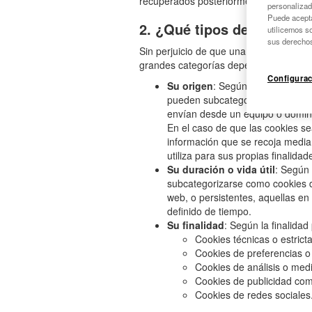
recuperados posteriormente con diversa
personalizad
Puede acepta
2. ¿Qué tipos de cookies 
utilicemos s
sus derechos
Sin perjuicio de que una misma cookie 
grandes categorías dependiendo de:
Configurac
Su origen
: Según quién sea la e
pueden subcategorizarse como pr
envían desde un equipo o domini
En el caso de que las cookies se
información que se recoja median
utiliza para sus propias finalidad
Su duración o vida útil
: Según 
subcategorizarse como cookies de
web, o persistentes, aquellas en
definido de tiempo.
Su finalidad
: Según la finalida
Cookies técnicas o estric
Cookies de preferencias o
Cookies de análisis o medi
Cookies de publicidad co
Cookies de redes sociales