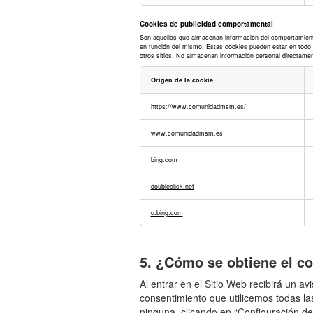
Cookies de publicidad comportamental
Son aquellas que almacenan información del comportamiento 
en función del mismo. Estas cookies pueden estar en todo el
otros sitios. No almacenan información personal directament
Origen de la cookie
Cookies
https://www.comunidadmsm.es/
de
publicidad
comportamental
www.comunidadmsm.es
bing.com
doubleclick.net
c.bing.com
5. ¿Cómo se obtiene el c
Al entrar en el Sitio Web recibirá un 
consentimiento que utilicemos todas la
ninguna, clicando en “Configuración de