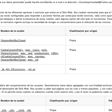
o de sus datos personales puede hacerlo escribiendo un e-mail a la dirección: consultasprivacidad@mahou-s
ación de las diferentes opciones o servicios que existe en el Sitio Web. Son cookies necesarias para que e
 están configuradas para responder a acciones hechas por usted para recibir servicios, tales como ajustar 
ara bloquear o alertar la presencia de estas cookies, pero algunas partes del sitio web no funcionarán. Es
, la normativa vigente excluye la necesidad de recoger su consentimiento para la utilización de las mismas.
Nombre de la cookie
Clasificación por origen
OptanonAlertBoxClosed
Propia
CookieConsentPolicy
,
apex__marca
,
pctrk
,
Propia
OptanonConsent
,
apex__twid
,
eupubconsent
,
LSKey-
c$CookieConsentPolicy
,
apex__slexpires
,
OptanonAlertBoxClosed
,
apex__xid
_dc_gtm_UA-xxxxxxxx
,
_gcl_au
Propia
lisis del comportamiento de los usuarios. Generalmente tratan datos agregados con una finalidad estrictam
r el desempeño del Sitio Web. Nos ayudan a saber qué páginas son las más o menos populares, y ver cuántas
. Si no permite estas cookies no sabremos cuándo visitó nuestro sitio, y por lo tanto no podremos saber cuá
Nombre de la cookie
Clasificación por origen
Vid
_clck
,
_clsk
,
__utmb
,
_gid
,
Propia
364