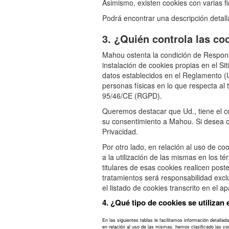
Asimismo, existen cookies con varias fin
Podrá encontrar una descripción detall
3. ¿Quién controla las co
Mahou ostenta la condición de Respons
instalación de cookies propias en el Si
datos establecidos en el Reglamento (U
personas físicas en lo que respecta al t
95/46/CE (RGPD).
Queremos destacar que Ud., tiene el co
su consentimiento a Mahou. Si desea o
Privacidad.
Por otro lado, en relación al uso de co
a la utilización de las mismas en los té
titulares de esas cookies realicen post
tratamientos será responsabilidad exclu
el listado de cookies transcrito en el ap
4. ¿Qué tipo de cookies se utilizan 
En las siguientes tablas le facilitamos información detallad
en relación al uso de las mismas, hemos clasificado las coo