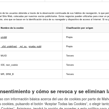
de los usuarios obtenida a través de la observación continuada de sus hábitos de navegación, lo que permit
 Sitio Web, colocadas por nuestros socios publicitarios. Estos negocios pueden utilizarlas para crear un pe
e, sino que se basan en la identificación única de su navegador y dispositivo de acceso al Internet. Si no 
Nombre de la cookie
Clasificación por origen
umdid
Propia
_sfid_undefined
,
_gcl_au
,
prueba_publi
Propia
MUID
Tercero
IDE, test_cookie
Tercero
MR, SRM_B
Tercero
onsentimiento y cómo se revoca y se eliminan 
aviso con información básica acerca del uso de cookies por parte de M
s cookies, pulsando el botón “Aceptar Todas las Cookies”, o elegir tan
 Cookies”. Asimismo, tendrá la opción de acceder a esta política para 