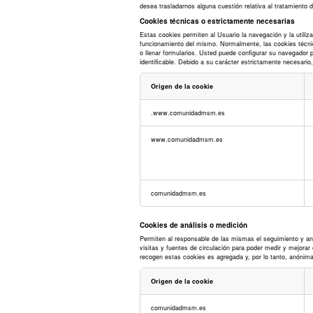
desea trasladarnos alguna cuestión relativa al tratamient
Cookies técnicas o estrictamente necesarias
Estas cookies permiten al Usuario la navegación y la utiliz
funcionamiento del mismo. Normalmente, las cookies técnicas
o llenar formularios. Usted puede configurar su navegador p
identificable. Debido a su carácter estrictamente necesario
Origen de la cookie
Cookies
.www.comunidadmsm.es
técnicas
o
estrictamente
www.comunidadmsm.es
necesarias
comunidadmsm.es
Cookies de análisis o medición
Permiten al responsable de las mismas el seguimiento y aná
visitas y fuentes de circulación para poder medir y mejora
recogen estas cookies es agregada y, por lo tanto, anónima
Origen de la cookie
Cookies
comunidadmsm.es
de