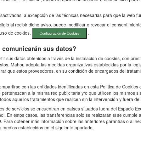
esactivadas, a excepción de las técnicas necesarias para que la web fu
igió al recibir dicho aviso, puede modificar o revocar el consentimien
 uso de cookies,
.
Configuración de Cookies
se comunicarán sus datos?
 sus datos obtenidos a través de la instalación de cookies, con presta
stos, Mahou adopta las medidas organizativas establecidas por la legis
urar que estos proveedores, en su condición de encargados del tratami
partirse con las entidades identificadas en esta Política de Cookies 
 pertenezcan a la misma red publicitaria y/o que utilicen los mismos s
odos aquellos tratamientos que realicen sin la intervención y fuera de
s de servicios se encuentran en países situados fuera del Espacio E
ol. En estos casos, las transferencias solo se realizarán si se cumple
D. Para obtener más información sobre las anteriores garantías o al h
 medios establecidos en el siguiente apartado.