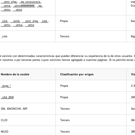
__utmt_sfga
,
_ga_xxxxxxxxxx
,
seg
__utma
,
_utmv#########
,
_ga
,
Día
__utmc
,
__utmz
_clck
,
__utmb
,
__utmt_sfga
,
_clsk
,
Propia
Ses
__utmc
,
__utma
,
__utmz
_clsk
Tercero
Alg
l servicio con determinadas características que pueden diferenciar su experiencia de la de otros usuarios.
or nosotros o por terceras partes cuyos servicios hemos agregado a nuestras páginas. Si no permite estas 
Nombre de la cookie
Clasificación por origen
Vid
_evga_*
Propia
2 
_sfid_294f
Propia
39
SM, ANONCHK, MR
Tercero
Ses
CLID
Tercero
36
MUID
Tercero
38