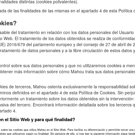
alidades distintas (cookies polivalentes).
ada de las finalidades de las mismas en el apartado 4 de esta Política 
okies?
able del tratamiento en relación con los datos personales del Usuario
tio Web. El tratamiento de los datos obtenidos se realiza de conformidad
E) 2016/679 del parlamento europeo y del consejo de 27 de abril de 20
ratamiento de datos personales y a la libre circulación de estos datos y
ntrol sobre sus datos personales y que no utilizaremos cookies a men
btener más información sobre cómo Mahou trata sus datos personales 
okies de terceros, Mahou ostenta exclusivamente la responsabilidad sob
rminos definidos en el apartado 4 de esta Política de Cookies. Sin perjui
eriormente un tratamiento sobre los datos obtenidos sin la intervenció
siva del tercero. Encontrará información detallada sobre los terceros q
artado 4.
en el Sitio Web y para qué finalidad?
a sobre las cookies que utiliza Mahou en el Sitio Web. Para facilitar su diferenciación y permitirle tomar un
kies que utilizamos según su finalidad. Sin perjuicio de ello, si tras leer la siguiente información sigue 