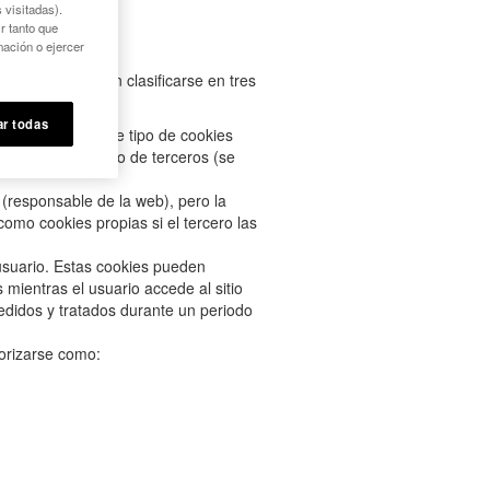
 visitadas).
r tanto que
mación o ejercer
s cookies pueden clasificarse en tres
r todas
te los datos. Este tipo de cookies
able de la web) o de terceros (se
 (responsable de la web), pero la
omo cookies propias si el tercero las
usuario. Estas cookies pueden
mientras el usuario accede al sitio
edidos y tratados durante un periodo
gorizarse como: