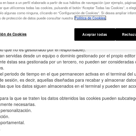
s finalidades, pudiendo llegar a reconocer al usuario.
a en base a un perfil elaborado a partir de sus hábitos de navegación (por ejemplo, páginas
r que utilicemos todas las cookies, pulsando el botón “Aceptar Todas las Cookies”, o elegi
existen?
olo algunas como ninguna, clicando en “Configuración de Cookies”. Si desea ampliar infor
 de protección de datos puede consultar nuestra
Política de Cookies.
puede estar incluida en más de una categoría, con carácter general, la
ión de Cookies
Aceptar todas
Rechaza
ntidad que gestione el dominio desde donde se envían las cookies y tra
opias (enviadas desde un equipo o dominio gestionado por el respons
o que no es gestionado por el responsable).
an servidas desde un equipo o dominio gestionado por el propio editor
te éstas sea gestionada por un tercero, no pueden ser consideradas c
es.
el periodo de tiempo en el que permanecen activas en el terminal del 
 sesión, es decir, aquellas diseñadas para recabar y almacenar datos 
 las que los datos siguen almacenados en el terminal y pueden ser acc
d para la que se traten los datos obtenidos las cookies pueden subcate
tamente necesarias.
 personalización.
ción.
mportamental.
.