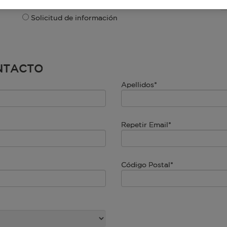
Solicitud de información
ONTACTO
Apellidos*
Repetir Email*
Código Postal*