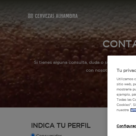
CONT
Si tienes alguna consulta, duda o sugerencia re
con nosotros llamando
Tu priva
Utilizamos 
sitio web, p
mostrarle p
ejemplo, pá
Todas las C
Cookies”. S
nuestra
Pol
INDICA TU PERFIL
Configurac
Consumidor