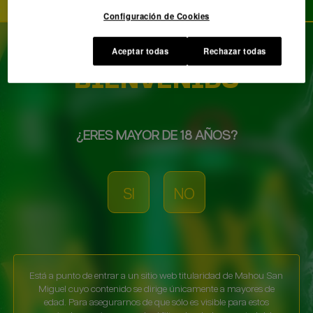
Configuración de Cookies
Aceptar todas
Rechazar todas
BIENVENIDO
¿ERES MAYOR DE 18 AÑOS?
SI
NO
Está a punto de entrar a un sitio web titularidad de Mahou San
Miguel cuyo contenido se dirige únicamente a mayores de
edad. Para asegurarnos de que sólo es visible para estos