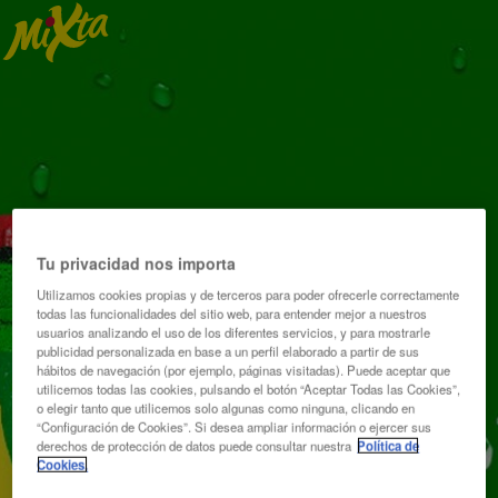
Tu privacidad nos importa
Utilizamos cookies propias y de terceros para poder ofrecerle correctamente
todas las funcionalidades del sitio web, para entender mejor a nuestros
usuarios analizando el uso de los diferentes servicios, y para mostrarle
publicidad personalizada en base a un perfil elaborado a partir de sus
hábitos de navegación (por ejemplo, páginas visitadas). Puede aceptar que
utilicemos todas las cookies, pulsando el botón “Aceptar Todas las Cookies”,
o elegir tanto que utilicemos solo algunas como ninguna, clicando en
“Configuración de Cookies”. Si desea ampliar información o ejercer sus
derechos de protección de datos puede consultar nuestra
Política de
Cookies.