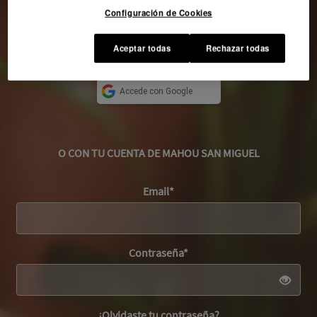
CONÉCTATE CON TU RED SOCIAL PREFERIDA
Configuración de Cookies
Aceptar todas
Rechazar todas
Accede con Facebook
Accede con Twitch
Accede con Google
O CON TU CUENTA DE MAHOU SAN MIGUEL
Email*
Contraseña*
¿Olvidaste tu contraseña?