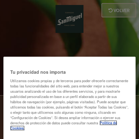
VOLVER
Tu privacidad nos importa
Utilizamos cookies propias y de terceros para poder ofrecerle correctamente
todas las funcionalidades del sitio web, para entender mejor a nuestros
usuarios analizando el uso de los diferentes servicios, y para mostrarle
publicidad personalizada en base a un perfil elaborado a partir de sus
hábitos de navegación (por ejemplo, páginas visitadas). Puede aceptar que
utilicemos todas las cookies, pulsando el botón “Aceptar Todas las Cookies”,
LOGIN
REGISTRO
o elegir tanto que utilicemos solo algunas como ninguna, clicando en
“Configuración de Cookies”. Si desea ampliar información o ejercer sus
derechos de protección de datos puede consultar nuestra
Política de
Cookies.